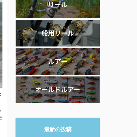
さ
、
も
売
最新の投稿