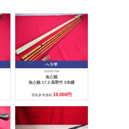
ヘラ竿
2026/07/04
魚心観
魚心観 17.3 高野竹 5本継
10,000円
買取参考価格