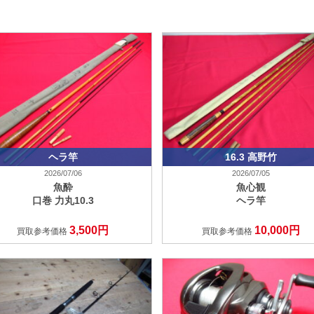
ヘラ竿
16.3 高野竹
2026/07/06
2026/07/05
魚酔
魚心観
口巻 力丸10.3
ヘラ竿
3,500円
10,000円
買取参考価格
買取参考価格