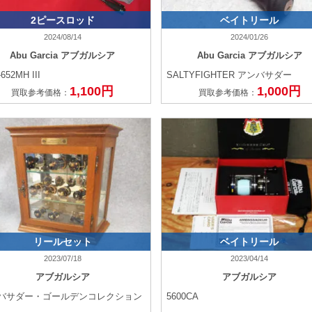
2ピースロッド
ベイトリール
2024/08/14
2024/01/26
Abu Garcia アブガルシア
Abu Garcia アブガルシア
652MH III
SALTYFIGHTER アンバサダー
1,100円
1,000円
買取参考価格：
買取参考価格：
リールセット
ベイトリール
2023/07/18
2023/04/14
アブガルシア
アブガルシア
バサダー・ゴールデンコレクション
5600CA