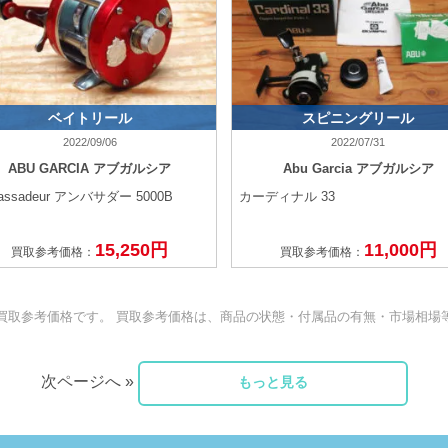
ベイトリール
スピニングリール
2022/09/06
2022/07/31
ABU GARCIA アブガルシア
Abu Garcia アブガルシア
assadeur アンバサダー 5000B
カーディナル 33
15,250円
11,000円
買取参考価格：
買取参考価格：
買取参考価格です。 買取参考価格は、商品の状態・付属品の有無・市場相場
次ページへ »
もっと見る