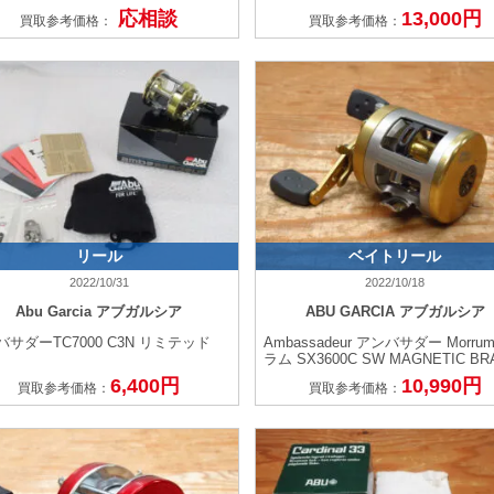
応相談
13,000円
買取参考価格：
買取参考価格：
リール
ベイトリール
2022/10/31
2022/10/18
Abu Garcia アブガルシア
ABU GARCIA アブガルシア
バサダーTC7000 C3N リミテッド
Ambassadeur アンバサダー Morru
ラム SX3600C SW MAGNETIC BR
6,400円
10,990円
買取参考価格：
買取参考価格：