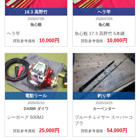
16.3 高野竹
ヘラ竿
2026/07/05
2026/07/04
魚心観
魚心観
ヘラ竿
魚心観 17.3 高野竹 5本継
10,000円
10,000円
買取参考価格：
買取参考価格：
電動リール
釣り竿
2026/02/10
2025/10/15
DAIWA ダイワ
カーペンター
シーボーグ 500MJ
ブルーチェイサー スーパーコ
ブラ
25,000円
54,000円
買取参考価格：
買取参考価格：