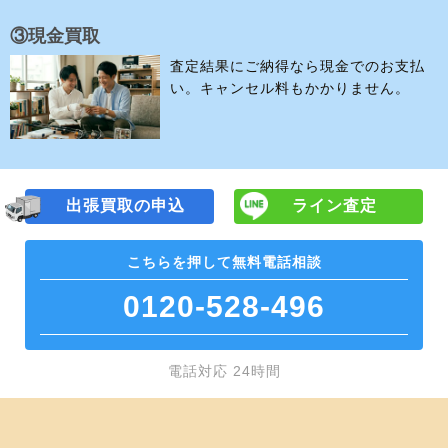
③現金買取
査定結果にご納得なら現金でのお支払
い。キャンセル料もかかりません。
出張買取の申込
ライン査定
こちらを押して
無料電話相談
0120-528-496
電話対応 24時間