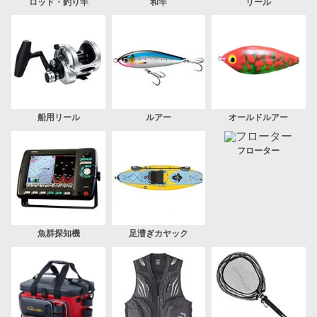
ロッド・釣り竿
和竿
リール
船用リール
ルアー
オールドルアー
フローター
魚群探知機
足漕ぎカヤック