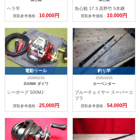
ヘラ竿
魚心観 17.3 高野竹 5本継
10,000円
10,000円
買取参考価格：
買取参考価格：
電動リール
釣り竿
2026/02/10
2025/10/15
DAIWA ダイワ
カーペンター
シーボーグ 500MJ
ブルーチェイサー スーパーコ
ブラ
25,000円
54,000円
買取参考価格：
買取参考価格：