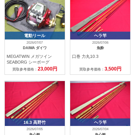
電動リール
ヘラ竿
2026/07/07
2026/07/06
DAIWA ダイワ
魚酔
MEGATWIN メガツイン
口巻 力丸10.3
SEABORG シーボーグ
23,000円
3,500円
買取参考価格：
買取参考価格：
16.3 高野竹
ヘラ竿
2026/07/05
2026/07/04
魚心観
魚心観