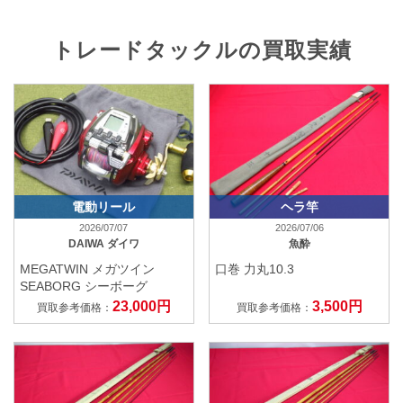
トレードタックルの買取実績
電動リール
ヘラ竿
2026/07/07
2026/07/06
DAIWA ダイワ
魚酔
MEGATWIN メガツイン
口巻 力丸10.3
SEABORG シーボーグ
23,000円
3,500円
買取参考価格：
買取参考価格：