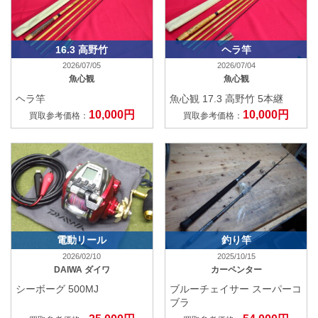
16.3 高野竹
ヘラ竿
2026/07/05
2026/07/04
魚心観
魚心観
ヘラ竿
魚心観 17.3 高野竹 5本継
10,000円
10,000円
買取参考価格：
買取参考価格：
電動リール
釣り竿
2026/02/10
2025/10/15
DAIWA ダイワ
カーペンター
シーボーグ 500MJ
ブルーチェイサー スーパーコ
ブラ