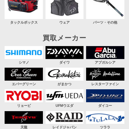
タックルボックス
ウェア
パーツ・その他
買取メーカー
シマノ
ダイワ
アブガルシア
エバーグリーン
がまかつ
レスターファイン
リョービ
UFMウエダ
ダイコー
天龍
レイドジャパン
ツララ